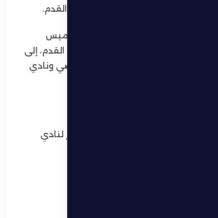
الثانية من بطولة ليوا الدولية لكرة القدم.
وقام بتتويج البطل كل من حمد خميس
المنصوري رئيس شركة الظفرة لكرة القدم، إلى
جانب ممثلي مجلس أبوظبي الرياضي ونادي
ليوا واتحاد الإمارات لكرة القدم.
ألف مبروك لنادي السيب، وحظ أوفر لنادي
الظفرة في الاستحقاقات المقبلة