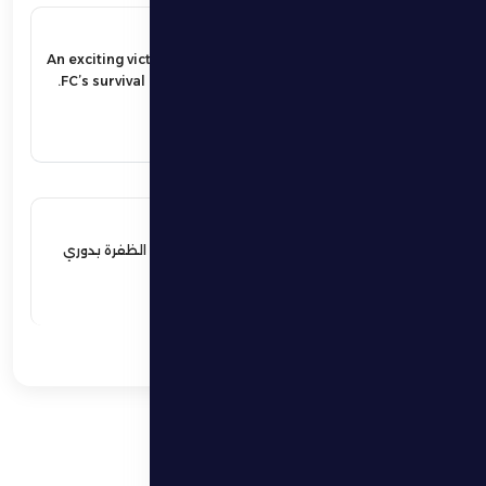
17 مايو 2026
An exciting victory secures Al Dhafra
FC’s survival in the UAE Pro League.
اقرأ المزيد
17 مايو 2026
فوز مثير يؤمن بقاء فارس الظفرة بدوري
المحترفين
اقرأ المزيد