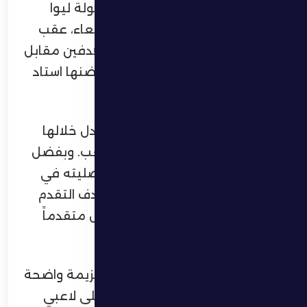
تُوِّج نادي السيب العُماني بلقب بطولة ليوا
الدولية لكرة القدم مساء امس الاربعاء، عقب
فوزه على شقيقه الظفرة بنتيجة هدفين مقابل
هدف، في المباراة النهائية التي احتضنها استاد
حمدان بن زايد آل نهيان بمدينة زايد.
وجاءت المباراة قوية ومتكافئة، تبادل خلالها
الفريقان السيطرة على مجريات اللعب. وبفضل
حيوية خط وسطه، فرض السيب أفضليته في
بداية اللقاء، ليتمكن من تسجيل هدف التقدم
في الدقيقة 20، وينهي الشوط الأول متقدماً
بهدف دون رد.
وفي الشوط الثاني، دخل الظفرة بعزيمة واضحة
لإدراك التعادل، ونجح في الضغط على لاعبي