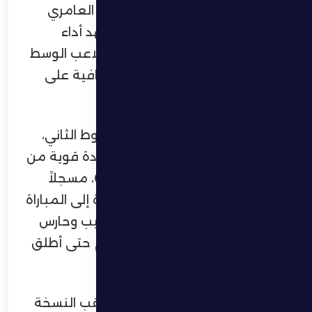
السيب في وسط الملعب، ليحرز زايد العامري
هدف التعادل في الدقيقة 57. وشهد أداء
الظفرة تحسناً ملحوظاً بعد دخول لاعب الوسط
عبدالله فدقع، ما أضفى حيوية إضافية على
خطوط الفريق.
ومع اقتراب اللقاء من منتصف الشوط الثاني،
عاد السيب للتقدم مجدداً عبر تسديدة قوية من
خارج منطقة الجزاء عند الدقيقة 66، مسجلاً
الهدف الثاني. وحاول الظفرة العودة إلى المباراة
عبر ضغط متواصل، إلا أن دفاع السيب وحارس
مرماه نجحا في الحفاظ على التقدم حتى أطلق
الحكم صافرة النهاية.
وبهذه النتيجة، توج نادي السيب بلقب النسخة