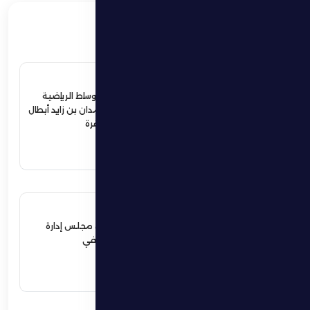
ذات صلة
4 يوليو 2026
ردود أفعال واسعة في الأوساط الرياضية
والمجتمعية لإستقبال حمدان بن زايد أبطال
الجوجيتسو بمنطقة الظفرة
اقرأ المزيد
12 يونيو 2026
نهيان بن زايد يعيد تشكيل مجلس إدارة
نادي الظفرة الرياضي الثقافي
اقرأ المزيد