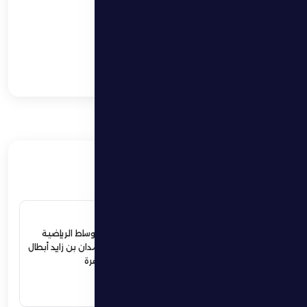
بتروفيتش: الدفاع الجيد
والتركيز مفتاح الخروج
بنتيجة إيجابية
الظفرة يخسر أمام
الوصل بثلاثة اهداف
دون مقابل
ذات صلة
4 يوليو 2026
ردود أفعال واسعة في الأوساط الرياضية
والمجتمعية لإستقبال حمدان بن زايد أبطال
الجوجيتسو بمنطقة الظفرة
اقرأ المزيد