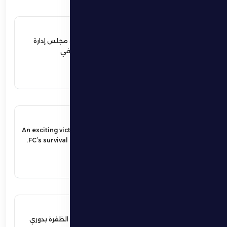
12 يونيو 2026
نهيان بن زايد يعيد تشكيل مجلس إدارة
نادي الظفرة الرياضي الثقافي
اقرأ المزيد
17 مايو 2026
An exciting victory secures Al Dhafra
FC’s survival in the UAE Pro League.
اقرأ المزيد
17 مايو 2026
فوز مثير يؤمن بقاء فارس الظفرة بدوري