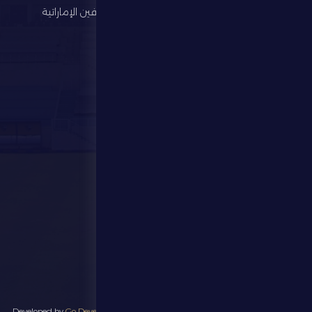
رابطة المحترفين الإماراتية
الإستثمار
المركز الإعلامي
المتجر
الفعاليات
تواصل معنا
تواصل معنا
28941111 971
info@dfsc.ae
منطقة الظفرة - مدينة زايد
جميع الحقوق محفوظة لنادي الظفرة الرياضي ٢٠٢٥ - Developed by
Go Develop