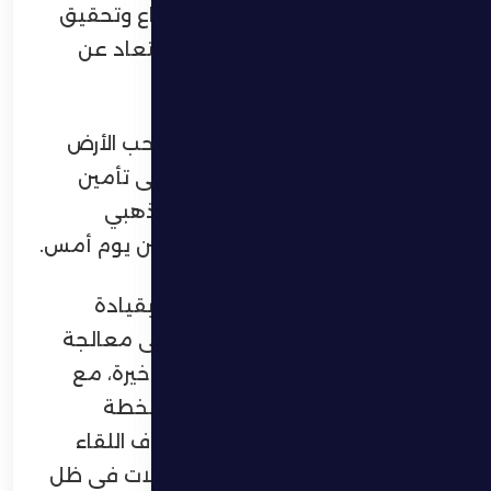
عشرجاهداً للهروب من مناطق الصراع وتحقيق
نتيجة إيجابية تعزز حظوظه في الابتعاد عن
مراكز الخطر.
على الجانب الٱخر يتطلع الوصل صاحب الأرض
والمركز الخامس برصيد 30 نقطة إلى تأمين
موقعه والاقتراب أكثر من المربع الذهبي
مستفيداً من تعثر الوحدة أمام العين يوم أمس.
من جانبه، ركز الجهاز الفني للظفرة بقيادة
المونتينيغري زيليكو بتروفيتش على معالجة
السلبيات التي ظهرت في المباراة الأخيرة، مع
دراسة نقاط قوة المنافس ووضع الخطة
المناسبة للتعامل مع مختلف ظروف اللقاء
الذي يبدو مفتوحاً على كل الاحتمالات في ظل