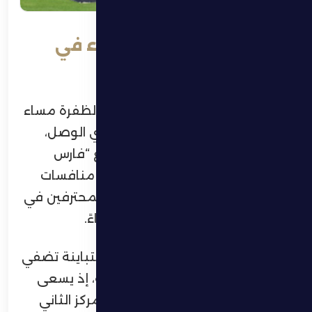
الظفرة برغبة تعزيز البقاء في
ضيافة الوصل
تتجه أنظار جماهير ومناصري نادي الظفرة مساء
اليوم الأربعاء إلى استاد زعبيل بنادي الوصل،
حيث المواجهة المرتقبة التي تجمع “فارس
الظفرة” بمستضيفه الوصل ضمن منافسات
الجولة العشرين من دوري أدنوك للمحترفين في
تمام الساعة التاسعة والنصف مساءً.
ويدخل الفريقان اللقاء بطموحات متباينة تضفي
طابعاً تنافسياً خاصاً على المواجهة، إذ يسعى
الظفرة الذي يملك 18 نقطة في المركز الثاني