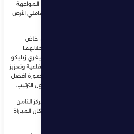
النتائج الإيجابية، بالرغم من صعوبة المواجهة
وقوة المنافس الذي يستفيد من عاملي الأرض
والجمهور.
وعقب مباراته الأخيرة أمام بني ياس، خاض
الفريق حصتين تدريبيتين فقط، ركّز خلالهما
الجهاز الفني بقيادة المدرب المونتنيغري زيليكو
بتروفيتش على معالجة الأخطاء الدفاعية وتعزيز
الفاعلية الهجومية، بهدف الظهور بصورة أفضل
والحفاظ على موقع الفريق في جدول الترتيب.
ويدخل الظفرة اللقاء وهو يحتل المركز الثامن
برصيد 12 نقطة، فيما يخوض خورفكان المباراة
في المركز العاشر برصيد 11 نقطة.