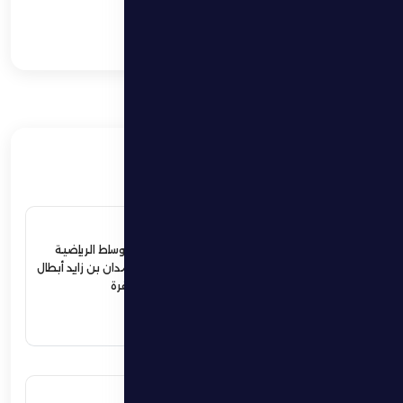
خورفكان
فوز مثير للظفرة على
خورفكان بثلاثية
ذات صلة
4 يوليو 2026
ردود أفعال واسعة في الأوساط الرياضية
والمجتمعية لإستقبال حمدان بن زايد أبطال
الجوجيتسو بمنطقة الظفرة
اقرأ المزيد
12 يونيو 2026