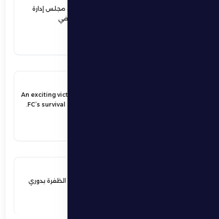
نهيان بن زايد يعيد تشكيل مجلس إدارة
نادي الظفرة الرياضي الثقافي
اقرأ المزيد
17 مايو 2026
An exciting victory secures Al Dhafra
FC’s survival in the UAE Pro League.
اقرأ المزيد
17 مايو 2026
فوز مثير يؤمن بقاء فارس الظفرة بدوري
المحترفين
اقرأ المزيد