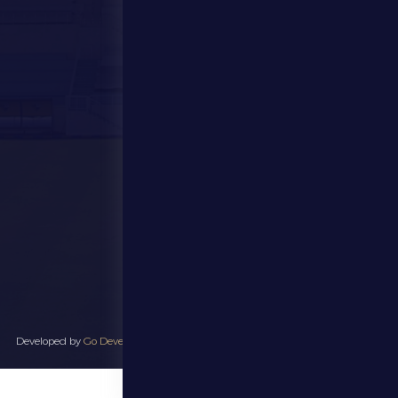
المركز الإعلامي
المتجر
الفعاليات
تواصل معنا
تواصل معنا
28941111 971
info@dfsc.ae
منطقة الظفرة - مدينة زايد
جميع الحقوق محفوظة لنادي الظفرة الرياضي ٢٠٢٥ - Developed by
Go Develop