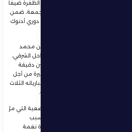
يحلّ الفريق الأول لكرة القدم بنادي الظفرة ضيفًا
على نظيره خورفكان مساء اليوم الجمعة، ضمن
منافسات الجولة الحادية عشرة من دوري أدنوك
للمحترفين.
المباراة التي تقام على استاد صقر بن محمد
القاسمي بمدينة خورفكان في الساحل الشرقي،
عند الساعة الرابعة وخمس وخمسين دقيقة
مساءً، يدخلها الظفرة بطموحات كبيرة من أجل
إيقاف سلسلة نتائجه السلبية في مبارياته الثلاث
الأخيرة والعودة إلى سكة الانتصارات.
ويأمل الظفرة في تجاوز الظروف الصعبة التي مرّ
بها مؤخرًا نتيجة الغيابات المؤثرة بسبب
الإيقافات والإصابات، سعيًا لاستعادة نغمة