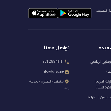
ال تطبيقنا
مفيده
تواصل معنا
ظبي الرياضي
28941111 971
اضة
info@dfsc.ae
ارات العربية
منطقة الظفرة - مدينة
كرة القدم
زايد
ترفين الإماراتية