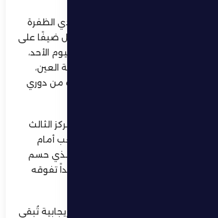
يخوض الفريق الأول لكرة القدم بنادي الظفرة
مواجهة مهمة ومصيرية عندما يحل ضيفًا على
العين في الساعة 7:25 من مساء اليوم الأحد،
على استاد استاد هزاع بن زايد بمدينة العين،
ضمن منافسات الجولة قبل الأخيرة من دوري
أدنوك للمحترفين.
ويدخل الظفرة اللقاء وهو يحتل المركز الثالث
عشر برصيد 19 نقطة، في اختبار صعب أمام
العين، بطل الدوري هذا الموسم، والذي حسم
اللقب رسميًا قبل ثلاث جولات، مؤكداً تفوقه
واستقراره الفني طوال الموسم.
ويتطلع الظفرة إلى الخروج بنتيجة إيجابية تُبقي