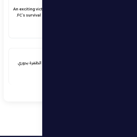
17 مايو 2026
An exciting victory secures Al Dhafra
FC’s survival in the UAE Pro League.
اقرأ المزيد
17 مايو 2026
فوز مثير يؤمن بقاء فارس الظفرة بدوري
المحترفين
اقرأ المزيد