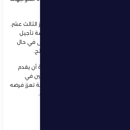
الحاسمة.
ويمتلك الظفرة 19 نقطة في المركز الثالث عشر،
فيما قد تمنحه نقطة التعادل فرصة تأجيل
حسم مصيره إلى الجولة الأخيرة، حتى في حال
فوز منافسيه المباشرين دبا والبطائح.
ويأمل الجهاز الفني وجماهير الظفرة أن يقدم
الفريق أداءً قويًا يعكس رغبة اللاعبين في
التمسك بآمال البقاء والخروج بنتيجة تعزز فرصه
قبل الجولة الختامية من المسابقة.