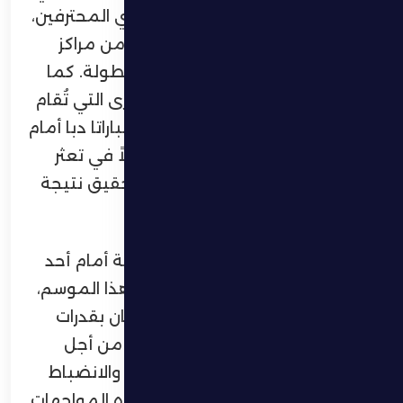
على حظوظه في البقاء ضمن دوري المحترفين،
في ظل اشتداد المنافسة والهروب من مراكز
الهبوط خلال الجولات الأخيرة من البطولة. كما
يترقب الفريق نتائج المواجهات الأخرى التي تُقام
في التوقيت ذاته، وفي مقدمتها مباراتا دبا أمام
عجمان، والبطائح أمام الشارقة، أملاً في تعثر
منافسيه المباشرين بالتزامن مع تحقيق نتيجة
إيجابية أمام العين.
ويدرك لاعبو الظفرة صعوبة المهمة أمام أحد
أقوى فرق الدوري وأكثرها استقرارًا هذا الموسم،
إلا أن الروح المعنوية العالية والإيمان بقدرات
الفريق يمثلان الدافع الأكبر للاعبين من أجل
تقديم مباراة قوية، إلى جانب التركيز والانضباط
التكتيكي اللذين تتطلبهما مثل هذه المواجهات