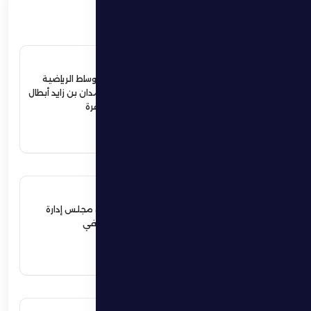
ذات صلة
4 يوليو 2026
ردود أفعال واسعة في الأوساط الرياضية
والمجتمعية لإستقبال حمدان بن زايد أبطال
الجوجيتسو بمنطقة الظفرة
اقرأ المزيد
12 يونيو 2026
نهيان بن زايد يعيد تشكيل مجلس إدارة
نادي الظفرة الرياضي الثقافي
اقرأ المزيد