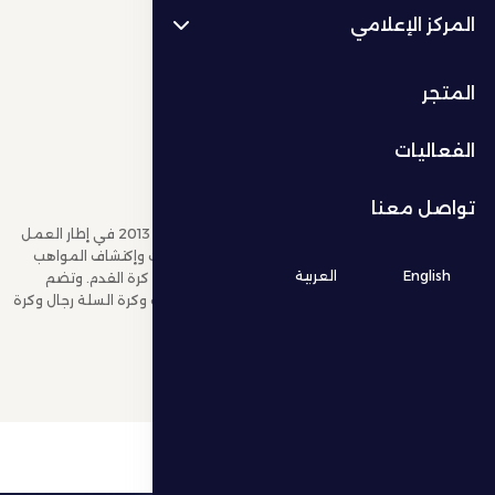
المركز الإعلامي
المتجر
الفعاليات
نبذة عن الشركة
تواصل معنا
تأسست شركة نادي الظفرة للالعاب الرياضية في العام 2013 في إطار العمل
على إتاحة مزيد من الفرص والتنوع في تقديم الخدمات وإكتشاف المواهب
English
العربية
وتطويرها في عدد من الرياضات الفردية والجماعية غير كرة القدم. وتضم
شركة الالعاب الرياضية حالياً ألعاب الجوجيتسز بنين وبنات وكرة السلة رجال وكرة
اليد أشبال وناشئين والكرة الطائرة اشبال وناشئين.