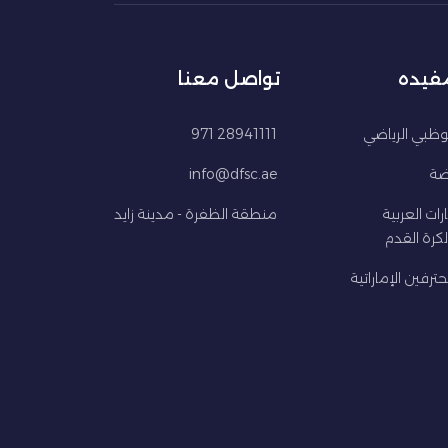
مفيده
تواصل معنا
ظبي الرياضي
28941111 971
اضة
info@dfsc.ae
ارات العربية
منطقة الظفرة - مدينة زايد
كرة القدم
ترفين الإماراتية