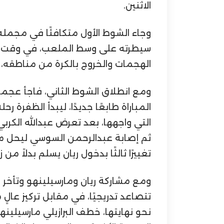
الاثنين.
وجاء الشوط الأول متكافئًا في مجمل
سيطرته على وسط الملعب، في وقت و
الهجمات والخروج بالكرة من مناطقه، ل
المباراة طابعًا جديدًا، ليبدأ الظفرة 
التي واجهها، بعد تعرض عبدالله الكربي
ثم إصابة عبدالرحمن السوسي ليحل مار
تغييرًا ثالثًا بدخول ريان يسلم بدلاً من 
ومع مشاركة ريان ومارسيلينهو وتأخر 
تتصاعد تدريجيًا، في مقابل تركيز عالٍ
نحو نهايتها، خطف البرازيلي مارسيلين