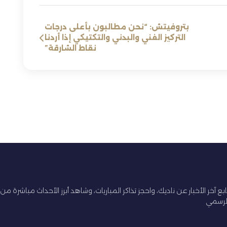
بتروفيتش: “نحن مطالبون بأعلى درجات
التركيز الفني والبدني والتكتيكي إذا أردنا
نقاط الشارقة”
ابع آخر الأخبار عن ناديك، واحجز تذاكر المباريات، وشاهد أبرز الأحداث مباشرة من
لرسمي