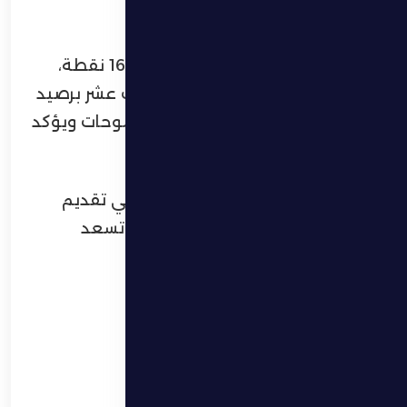
بطموحات النادي.
ويحتل الظفرة المركز العاشر برصيد 16 نقطة،
فيما يأتي البطائح في المركز الثالث عشر برصيد
12 نقطة، ما يعكس تقاربًا في الطموحات ويؤكد
صعوبة المواجهة بين الطرفين.
كل التوفيق للاعبي نادي الظفرة في تقديم
مباراة قوية وتحقيق نتيجة إيجابية تسعد
جماهيرهم.