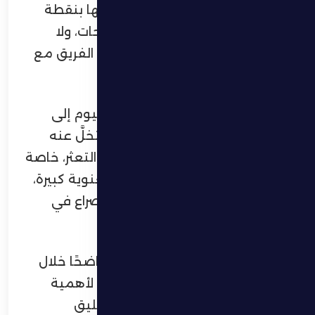
الجولات الأربع الماضية، اكتفى خلالها بنقطة
واحدة لم ترتقِ إلى مستوى الطموحات، ولا
تعكس البداية الإيجابية التي قدمها الفريق مع
انطلاقة الموسم.
ويتطلع الفريق من خلال مواجهة اليوم إلى
مصالحة جماهيره الوفية التي لم تتخلَّ عنه
داخل الديار وخارجها، وكسر مسلسل التعثر، خاصة
أن تحقيق الفوز سيمنحه دفعة معنوية كبيرة،
ويقوده نحو الابتعاد عن مناطق الصراع في
جدول الترتيب.
وأظهر اللاعبون روحًا عالية وإصرارًا واضحًا خلال
التدريبات الأخيرة، ما يعكس إدراكهم لأهمية
المباراة وضرورة الظهور بأداء قوي يليق