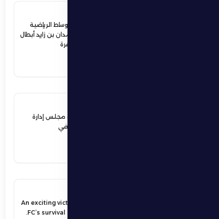
4 يوليو 2026
ردود أفعال واسعة في الأوساط الرياضية
والمجتمعية لإستقبال حمدان بن زايد أبطال
الجوجيتسو بمنطقة الظفرة
اقرأ المزيد
12 يونيو 2026
نهيان بن زايد يعيد تشكيل مجلس إدارة
نادي الظفرة الرياضي الثقافي
اقرأ المزيد
17 مايو 2026
An exciting victory secures Al Dhafra
FC’s survival in the UAE Pro League.