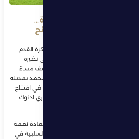
في مباراه شعارها العودة…
الظفرة ضيفًا على البطائح
تتجدد التحديات أمام الفريق الأول لكرة القدم
بنادي الظفرة عندما يحل ضيفًا على نظيره
البطائح عند الساعة الخامسة والنصف مساءً
اليوم الجمعة على إستاد خالد بن محمد بمدينة
الشارقة، في مواجهة قوية وصعبة في افتتاح
منافسات الجولة السادسة عشر لدوري ادنوك
للمحترفين.
ويدخل الظفرة اللقاء ساعيًا إلى استعادة نغمة
الانتصارات، بعد سلسلة من النتائج السلبية في