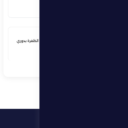
اقرأ المزيد
17 مايو 2026
فوز مثير يؤمن بقاء فارس الظفرة بدوري
المحترفين
اقرأ المزيد