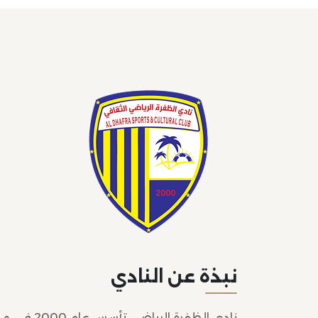
نبذة عن النادي
نادي الظفر