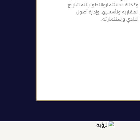
وكذلك الاستثماروالتطوير للمشاريع
العقاريه وتأسسيها وإدارة أصول
النادي وإستثماراته.