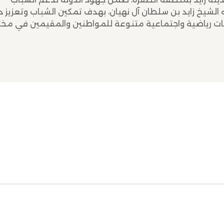
له الشيخ زايد بن سلطان آل نهيان، بهدف تمكين الشباب وتعزيز د
ات رياضية واجتماعية متنوعة للمواطنين والمقيمين في مخ