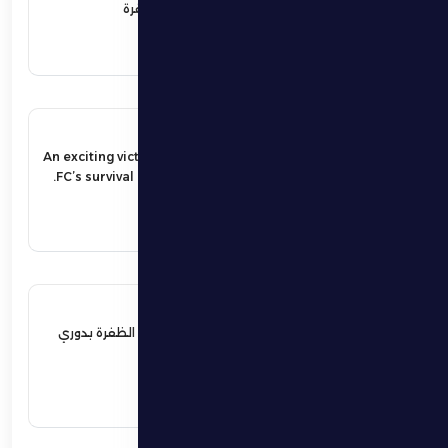
الجوجيتسو بمنطقة الظفرة
اقرأ المزيد
17 مايو 2026
An exciting victory secures Al Dhafra
FC’s survival in the UAE Pro League.
اقرأ المزيد
17 مايو 2026
فوز مثير يؤمن بقاء فارس الظفرة بدوري
المحترفين
اقرأ المزيد