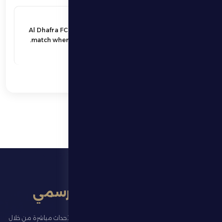
16 مايو 2026
Al Dhafra FC host Al Wahda FC in a
match where only victory matters.
اقرأ المزيد
تطبيق النادي الرسمي
تابع آخر الأخبار عن ناديك، واحجز تذاكر المباريات، وشاهد أبرز الأحداث مباشرة من خلال