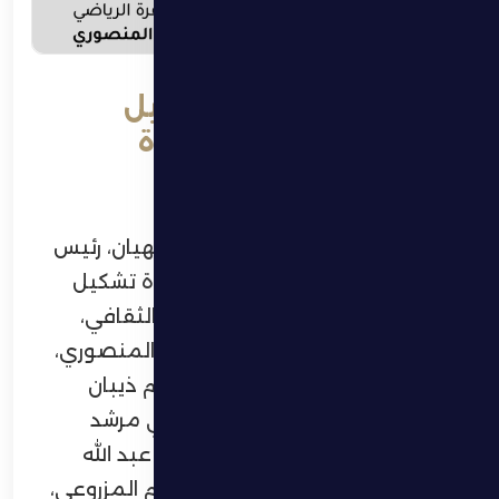
نهيان بن زايد يعيد تشكيل
مجلس إدارة نادي الظفرة
الرياضي الثقافي
أصدر سمو الشيخ نهيان بن زايد آل نهيان، رئيس
مجلس أبوظبي الرياضي، قراراً بإعادة تشكيل
مجلس إدارة نادي الظفرة الرياضي الثقافي،
برئاسة حمدان سيف محمد حمدان المنصوري،
وعضوية كل من، حمد خميس سالم ذيبان
المنصوري – نائب الرئيس، وجابر علي مرشد
خميس المرر، وغويه محمد خويدم عبد الله
النيادي، وطحنون محمد أحمد سالم المزروعي،