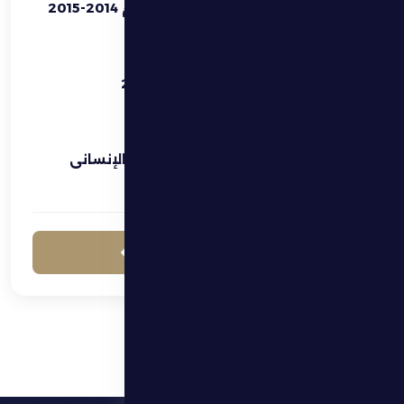
أفضل نادي محترف للموسم 2014-2015
بطل كأس الإتحاد 2011-2012
جائزو حمدان بن زايد للعمل الإنساني
عرض جميع الإنجازات