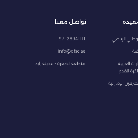
مفيده
تواصل معنا
ظبي الرياضي
28941111 971
اضة
info@dfsc.ae
ارات العربية
منطقة الظفرة - مدينة زايد
كرة القدم
ترفين الإماراتية