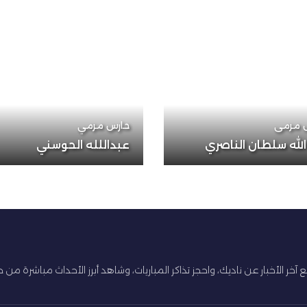
81
30
 مرمى
حارس مرمي
لله سلطان الناصري
عبداللله الحوسني
ع آخر الأخبار عن ناديك، واحجز تذاكر المباريات، وشاهد أبرز الأحداث مباشرة من