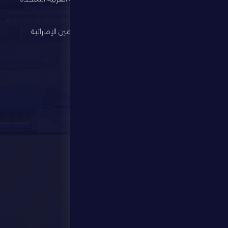
لكرة القدم
الألعاب الرياضية
رابطة المحترفين الإماراتية
الإستثمار
المركز الإعلامي
المتجر
الفعاليات
تواصل معنا
تواصل معنا
28941111 971
info@dfsc.ae
منطقة الظفرة - مدينة زايد