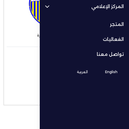
المركز الإعلامي
VS
المتجر
الجزيرة
الظفرة
الفعاليات
التاريخ
تواصل معنا
21/12/2025
الوقت
English
العربية
7:30 م
المكان
-
نوع البطولة
دوري أدنوك للمحترفين