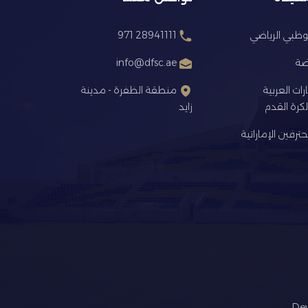
ظبي الرياضي
28941111 971
اضة
info@dfsc.ae
ارات العربية
منطقة الظفرة - مدينة
كرة القدم
زايد
ترفين الإماراتية