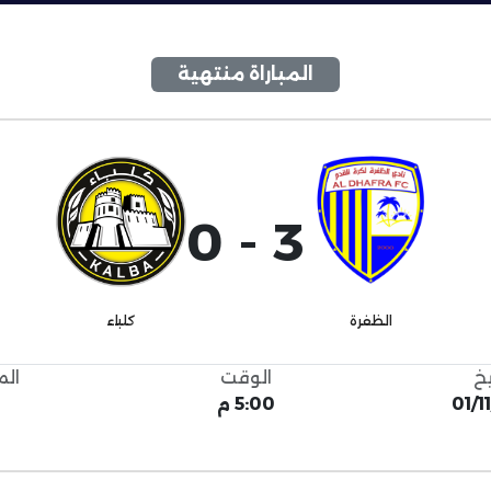
المباراة منتهية
3 - 0
الظفرة
كلباء
يخ
الوقت
الم
01/1
5:00 م