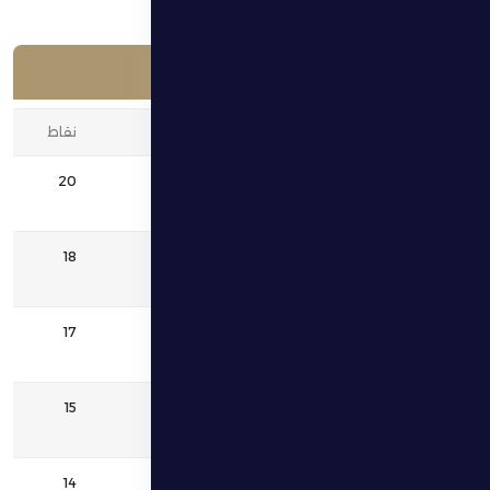
جدول الترتيب
المركز
الفريق
نقاط
20
1
العين
18
2
الوحدة
17
3
شباب الأهلي دبي
15
4
الوصل
14
5