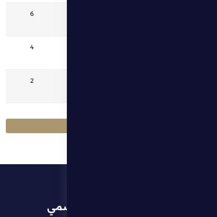
6
12
البطائح
4
13
بني ياس
2
14
دبا
العودة إلى الجداول
تطبيق النادي الرسمي