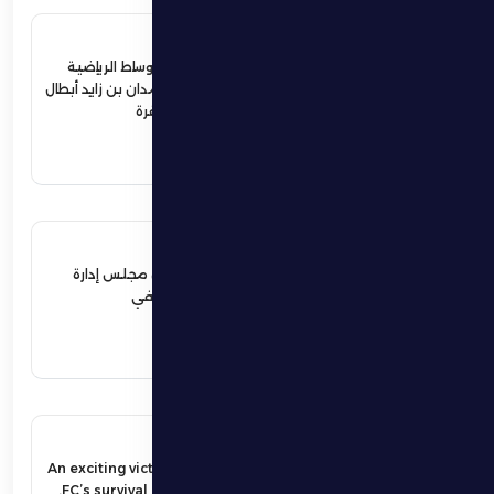
4 يوليو 2026
ردود أفعال واسعة في الأوساط الرياضية
والمجتمعية لإستقبال حمدان بن زايد أبطال
الجوجيتسو بمنطقة الظفرة
اقرأ المزيد
12 يونيو 2026
نهيان بن زايد يعيد تشكيل مجلس إدارة
نادي الظفرة الرياضي الثقافي
اقرأ المزيد
17 مايو 2026
An exciting victory secures Al Dhafra
FC’s survival in the UAE Pro League.