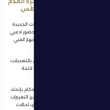
إستضاف نادي الظفرة لكرة القدم
مساء الخميس 28 أغسطس
ورشة عمل متخصصة حول التعديلات الجديدة
في قانون التحكيم في كرة القدم،بحضور لاعبي
الفريق الأول لكرة القدم بالنادي والجهاز الفني
والإداري بالفريق.
وتأتي الورشة في إطار تنوير اللاعبين بالتعديلات
الجديدة في قانون اللعبة وإستيفاء لائحة
التراخيص للأندية المحترفة.
قدم الورشة لي بروبرت، مدير إدارة الحكام بإتحاد
الإمارات لكرة القدم الذي استعرض أبرز التغييرات
التي طرأت على القانون، مع شرح وافٍ لحالات