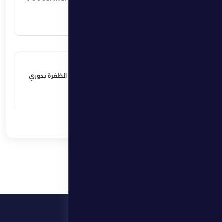
اقرأ المزيد
17 مايو 2026
فوز مثير يؤمن بقاء فارس الظفرة بدوري
المحترفين
اقرأ المزيد