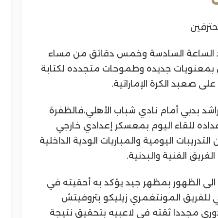
حترفين
 الساعة السادسة وخمس دقائق من مساء
ن بمعنويات جديده وطموحات متجدده لكتابة
لى صعبد الكرة الإماراتية.
على ستاد راشد بدبي أمام نادي شباب الأهلي،فالظفرة
داده للقاء اليوم بمعسكر إعدادي خارجي
تدريبات اليومية والمباريات الودية الداخلية
لفريق الفنية والبدنية.
الى الظهور بمظهر جيد يؤكد به أحقيته في
فني للفريق المونتغمري زيليكو بتروفيتش
وري مجددا ثقته في لاعبيه بتحقيق نتيجة