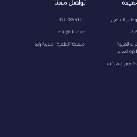
مفيده
تواصل معنا
ظبي الرياضي
28941111 971
اضة
info@dfsc.ae
ارات العربية
منطقة الظفرة - مدينة زايد
كرة القدم
ترفين الإماراتية