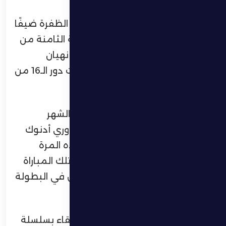
يحل الفريق الأول لكرة القدم بنادي الظفرة ضيفًا
على نظيره الوحدة في تمام الساعة الثامنة من
مساء اليوم الجمعة، على استاد آل نهيان
بالعاصمة أبوظبي، ضمن منافسات دور الـ16 من
كأس صاحب السمو رئيس الدولة.
وتأتي المواجهة بعد لقاء الفريقين الشهر
الماضي ضمن الجولة الرابعة من دوري أدنوك
للمحترفين، حيث يسعى الظفرة هذه المرة
لتقديم أداء قوي يعوض به نتيجة تلك المباراة
ويعكس الطموحات الجديدة للفريق في البطولة
الأغلى.
واختتم فارس الظفرة استعداداته للقاء بسلسلة