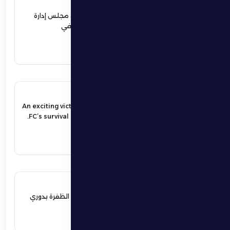
12 يونيو 2026
نهيان بن زايد يعيد تشكيل مجلس إدارة
نادي الظفرة الرياضي الثقافي
اقرأ المزيد
17 مايو 2026
An exciting victory secures Al Dhafra
FC’s survival in the UAE Pro League.
اقرأ المزيد
17 مايو 2026
فوز مثير يؤمن بقاء فارس الظفرة بدوري
المحترفين
اقرأ المزيد