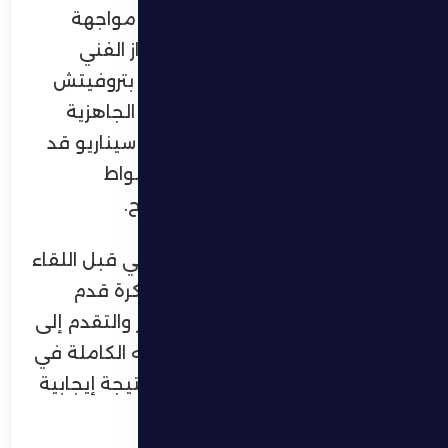
من التدريبيات اليومية التي أعقبت مواجهة
الشارقة في الدوري، ركز خلالها الجهاز الفني
بقيادة المدرب المونتنيغري زيليكو بتروفيتش
على تصحيح الأخطاء السابقة ورفع الجاهزية
البدنية والفنية للاعبين، تحسبًا لأي سيناريو قد
تشهده المباراة، سواء بالتمديد للأشواط
الإضافية أو اللجوء إلى ركلات الترجيح.
وأكد بتروفيتش في تصريحه الإعلامي قبل اللقاء
أن الهدف الثابت للفريق هو تقديم كرة قدم
هجومية وواقعية تقوده نحو الفوز والتقدم إلى
أبعد مدى في البطولة، مجددا ثقته الكاملة في
قدرات لاعبيه وإمكاناتهم لتحقيق نتيجة إيجابية
تليق باسم النادي وطموحاته.