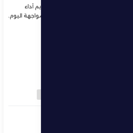
كل التوفيق لفارس الظفرة في تقديم أداء
مشرف وتحقيق نتيجة إيجابية في مواجهة اليوم.
Download QR
بتروفيتش:”هدفنا
الذهاب الى أبعد مدى
في هذه البطولة”