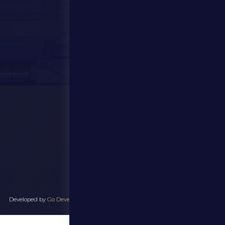
المركز الإعلامي
المتجر
الفعاليات
تواصل معنا
تواصل معنا
28941111 971
info@dfsc.ae
منطقة الظفرة - مدينة زايد
جميع الحقوق محفوظة لنادي الظفرة الرياضي ٢٠٢٥ - Developed by
Go Develop