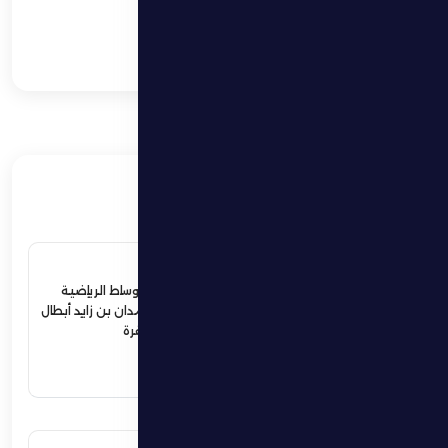
فارس الظفرة يودّع كأس
رئيس الدولة بعد أداء
مشرف أمام الوحدة
ذات صلة
4 يوليو 2026
ردود أفعال واسعة في الأوساط الرياضية
والمجتمعية لإستقبال حمدان بن زايد أبطال
الجوجيتسو بمنطقة الظفرة
اقرأ المزيد