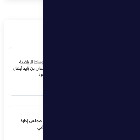
ذات صلة
4 يوليو 2026
ردود أفعال واسعة في الأوساط الرياضية
والمجتمعية لإستقبال حمدان بن زايد أبطال
الجوجيتسو بمنطقة الظفرة
اقرأ المزيد
12 يونيو 2026
نهيان بن زايد يعيد تشكيل مجلس إدارة
نادي الظفرة الرياضي الثقافي
اقرأ المزيد