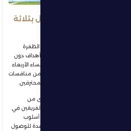
الظفرة يخسر أمام الوصل بثلاثة
اهداف دون مقابل
خسر الفريق الأول لكرة القدم بنادي الظفرة
مباراته أمام مضيفه الوصل بثلاثة أهداف دون
رد، في اللقاء الذي جمع الفريقين مساء الأربعاء
على إستاد زعبيل بنادي الوصل، ضمن منافسات
الجولة العشرين من دوري أدنوك للمحترفين.
وجاء الشوط الأول متوسط المستوى من
الجانبين، حيث غلب الحذر على أداء الفريقين في
معظم فتراته. واعتمد الظفرة على أسلوب
دفاعي متحفظ، مع محاولات متباعدة للوصول