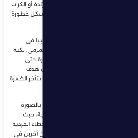
إلى مرمى الوصل عبر الهجمات المرتدة أو الكرات
الطويلة، إلا أن هذه المحاولات لم تشكل خطورة
حقيقية على مرمى أصحاب الأرض.
في المقابل، بدا الوصل الأفضل نسبياً في
الاستحواذ ومحاولات الوصول إلى المرمى، لكنه
واجه صعوبة في اختراق دفاع الظفرة حتى
الدقيقة 30، عندما نجح في تسجيل هدف
التقدم برأسية، لينتهي الشوط الأول بتأخر الظفرة
بهدف دون مقابل.
وفي الشوط الثاني لم يظهر الظفرة بالصورة
المطلوبة رغم حاجته لتعديل النتيجة، حيث
تراجع أداء الفريق وظهرت بعض الأخطاء الفردية
التي استغلها الوصل ليسجل هدفين آخرين في