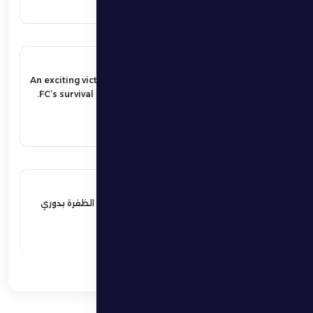
17 مايو 2026
An exciting victory secures Al Dhafra
FC’s survival in the UAE Pro League.
اقرأ المزيد
17 مايو 2026
فوز مثير يؤمن بقاء فارس الظفرة بدوري
المحترفين
اقرأ المزيد