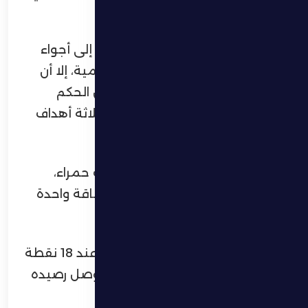
الدقيقتين 51 و80.
وحاول الجهاز الفني للظفرة العودة إلى أجواء
المباراة عبر إجراء عدة تبديلات هجومية، إلا أن
النتيجة بقيت على حالها حتى أطلق الحكم
صافرة النهاية معلناً فوز الوصل بثلاثة أهداف
دون مقابل.
وشهدت المباراة إشهار ثلاث بطاقات حمراء،
بواقع بطاقتين للاعبي الظفرة وبطاقة واحدة
للاعبي الوصل.
وبهذه النتيجة تجمد رصيد الظفرة عند 18 نقطة
في المركز الثاني عشر، فيما رفع الوصل رصيده
إلى 33 نقطة في المركز الخامس.