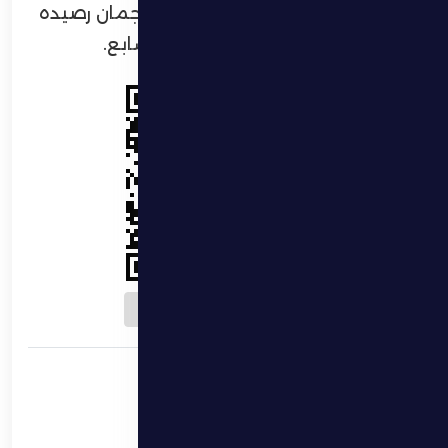
في المركز الثالث عشر، فيما رفع عجمان رصيده
إلى 27 نقطة ليتقدم إلى المركز السابع.
Download QR
الظفرة يستضيف
عجمان في مواجهة كسر
حاجز الـ18 نقطة