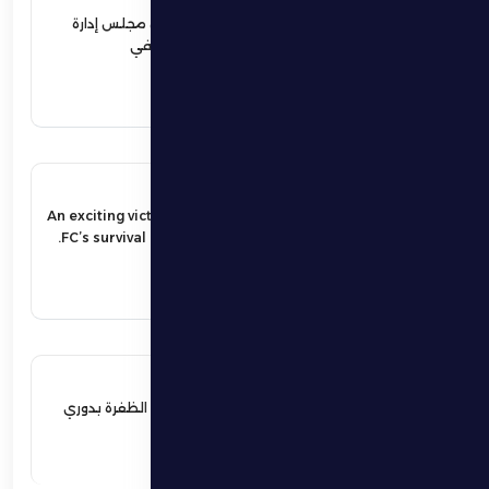
نهيان بن زايد يعيد تشكيل مجلس إدارة
نادي الظفرة الرياضي الثقافي
اقرأ المزيد
17 مايو 2026
An exciting victory secures Al Dhafra
FC’s survival in the UAE Pro League.
اقرأ المزيد
17 مايو 2026
فوز مثير يؤمن بقاء فارس الظفرة بدوري
المحترفين
اقرأ المزيد