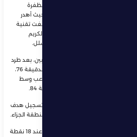
ومع انطلاقة الشوط الثاني، فرض الظفرة
سيطرته وظهر بصورة أكثر خطورة، حيث أهدر
فرصتين محققتين للتسجيل، كما ألغت تقنية
حكم الفيديو المساعد (VAR) هدفاً لكريم
البركاوي في الدقيقة 62 بداعي التسلل.
وأكمل الفريقان المباراة بعشرة لاعبين، بعد طرد
أنس أمطيطش لاعب عجمان في الدقيقة 76،
قبل أن يتلقى جوبسون سانتوس لاعب وسط
الظفرة البطاقة الحمراء في الدقيقة 84.
وفي الدقيقة 87، نجح عجمان في تسجيل هدف
المباراة الوحيد بتسديدة من خارج منطقة الجزاء.
وبهذه النتيجة، تجمد رصيد الظفرة عند 18 نقطة