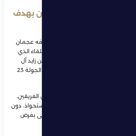
الظفرة يخسر أمام عجمان بهدف
نظيف
خسر الظفرة نتيجة مباراته أمام ضيفه عجمان
بهدف دون مقابل،وذلك من خلال اللقاء الذي
جمعهما اليوم على استاد حمدان بن زايد آل
نهيان بمدينة زايد، ضمن منافسات الجولة 23
من دوري أدنوك للمحترفين.
وشهد الشوط الأول أداءً متكافئاً بين الفريقين،
مع أفضلية نسبية لعجمان في الاستحواذ، دون
أن ينجح أي منهما في تهديد المرمى بفرص
خطرة.