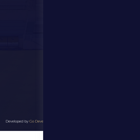
المركز الإعلامي
المتجر
الفعاليات
تواصل معنا
تواصل معنا
28941111 971
info@dfsc.ae
منطقة الظفرة - مدينة زايد
جميع الحقوق محفوظة لنادي الظفرة الرياضي ٢٠٢٥ - Developed by
Go Develop