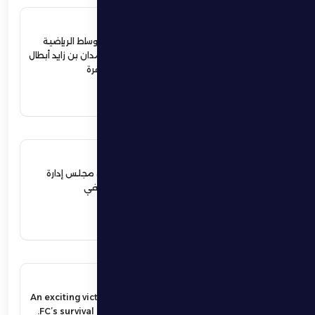
4 يوليو 2026
ردود أفعال واسعة في الأوساط الرياضية
والمجتمعية لإستقبال حمدان بن زايد أبطال
الجوجيتسو بمنطقة الظفرة
اقرأ المزيد
12 يونيو 2026
نهيان بن زايد يعيد تشكيل مجلس إدارة
نادي الظفرة الرياضي الثقافي
اقرأ المزيد
17 مايو 2026
An exciting victory secures Al Dhafra
FC’s survival in the UAE Pro League.