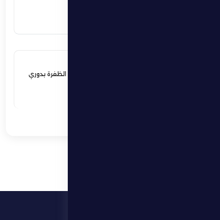
اقرأ المزيد
17 مايو 2026
فوز مثير يؤمن بقاء فارس الظفرة بدوري
المحترفين
اقرأ المزيد