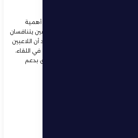
خلال المرحلة المقبلة.
من جانبه، شدد عبدالله الكربي على أهمية
مواجهة البطائح، لافتاً إلى أن الفريقين يتنافسان
بشكل مباشر في جدول الترتيب. وأكد أن اللاعبين
يتطلعون إلى تحقيق نتيجة إيجابية في اللقاء،
معرباً عن أمله في أن يحظى الفريق بدعم
جماهيره في ملعب المباراة.