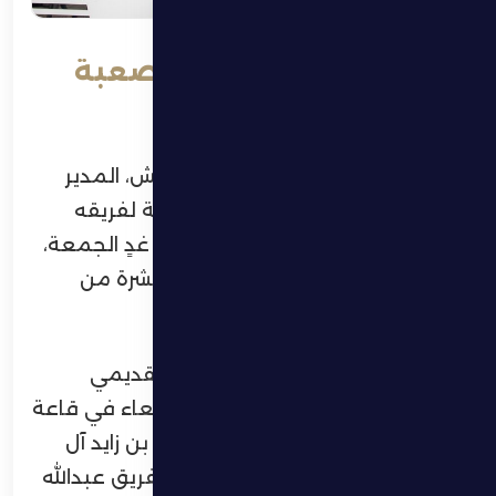
بتروفيتش:أتوقع مباراة صعبة
في ملعب البطائح
توقع المونتينيغري زيليكو بتروفيتش، المدير
الفني لنادي الظفرة، مواجهة صعبة لفريقه
عندما يحل ضيفاً على البطائح بعد غدٍ الجمعة،
ضمن منافسات الجولة السادسة عشرة من
دوري أدنوك للمحترفين.
جاء ذلك خلال المؤتمر الصحفي التقديمي
للمباراة، الذي عُقد مساء اليوم الأربعاء في قاعة
المؤتمرات الصحفية باستاد حمدان بن زايد آل
نهيان بمدينة زايد، بحضور مدافع الفريق عبدالله