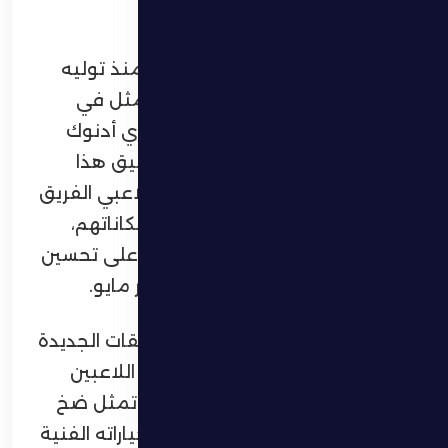
الكربي.
وأكد بتروفيتش أن هدفه الأساسي منذ توليه
قيادة الفريق في بداية الموسم يتمثل في
ضمان بقاء نادي الظفرة ضمن دوري أدنوك
للمحترفين، معرباً عن أمله في تحقيق هذا
الهدف بعيداً عن الضغوط. وطالب لاعبي الفريق
بتقديم كرة قدم حقيقية تعكس إمكاناتهم،
والتحلي بالتفاؤل والإيمان بقدرتهم على تحسين
الوضع حتى نهاية الموسم في شهر مايو.
وأشاد المدرب المونتينيغري بالصفقات الجديدة
التي أبرمها النادي مؤخراً، سواء من اللاعبين
الأجانب أو المحليين، مشيراً إلى أنها تمثل ضخ
دماء جديدة في الفريق وتعزز من خياراته الفنية