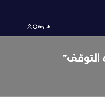
English
 التوقف”