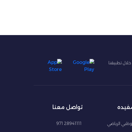
 خلال تطبيقنا
مفيده
تواصل معنا
ظبي الرياضي
28941111 971