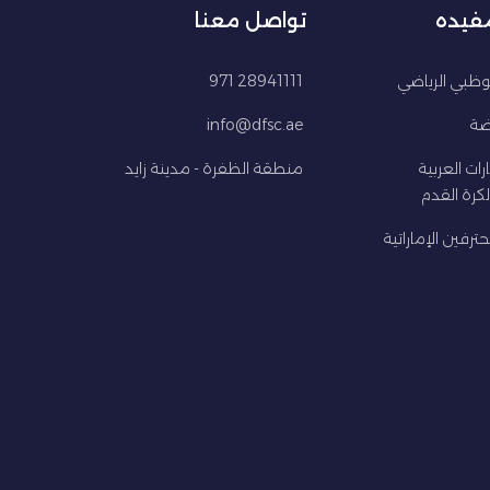
مفيده
تواصل معنا
ظبي الرياضي
28941111 971
اضة
info@dfsc.ae
ارات العربية
منطقة الظفرة - مدينة زايد
كرة القدم
ترفين الإماراتية