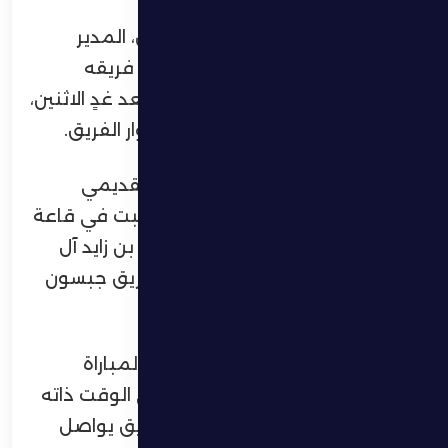
أكد المونتينيغري زيليكو بتروفيتش، المدير
الفني لنادي الظفرة، جاهزية لاعبي فريقه
لخوض مواجهة بني ياس المقررة بعد غدٍ الاثنين،
مشددًا على أهمية اللقاء في مشوار الفريق.
جاء ذلك خلال المؤتمر الصحفي التقديمي
للمباراة، الذي عُقد مساء اليوم السبت في قاعة
المؤتمرات الصحفية باستاد حمدان بن زايد آل
نهيان بمدينة زايد، بحضور لاعب الفريق جبسون
سوزا.
وأوضح بتروفيتش أنه يدرك أهمية المباراة
بالنسبة لفريق بني ياس، مؤكدًا في الوقت ذاته
أهميتها للظفرة، مشيرًا إلى أن الفريق يواصل