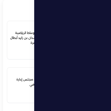
ذات صلة
4 يوليو 2026
ردود أفعال واسعة في الأوساط الرياضية
والمجتمعية لإستقبال حمدان بن زايد أبطال
الجوجيتسو بمنطقة الظفرة
اقرأ المزيد
12 يونيو 2026
نهيان بن زايد يعيد تشكيل مجلس إدارة
نادي الظفرة الرياضي الثقافي
اقرأ المزيد