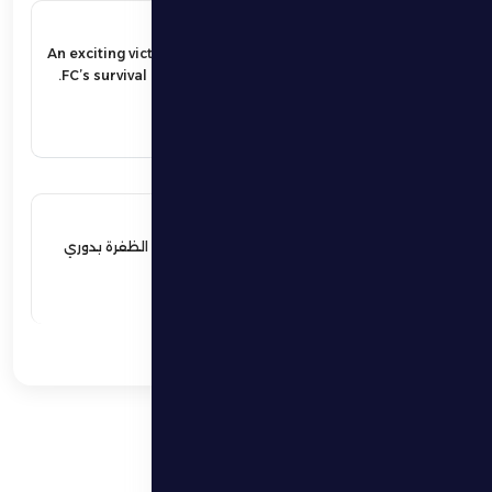
17 مايو 2026
An exciting victory secures Al Dhafra
FC’s survival in the UAE Pro League.
اقرأ المزيد
17 مايو 2026
فوز مثير يؤمن بقاء فارس الظفرة بدوري
المحترفين
اقرأ المزيد