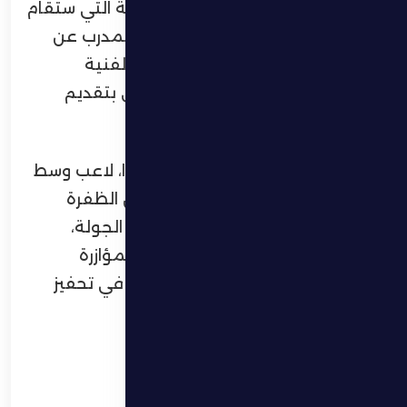
استعداداته بصورة إيجابية للمواجهة التي ستقام
على أرضه ووسط جماهيره. وأعرب المدرب عن
ثقته الكبيرة في الجاهزية البدنية والفنية
للاعبيه، مؤكدًا أنه لا يطالبهم سوى بتقديم
أفضل ما لديهم داخل الملعب.
من جانبه، أكد البرازيلي جبسون سوزا، لاعب وسط
الفريق، العائد مؤخرًا من الإصابة، أن الظفرة
مقبل على مواجهة قوية في هذه الجولة،
متمنيًا أن يحظى الفريق بالدعم والمؤازرة
الجماهيرية، لما لذلك من دور مهم في تحفيز
اللاعبين وتقديم أداء مميز.