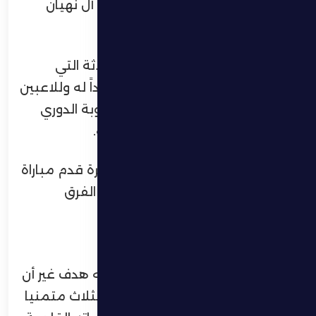
أغسطس على استاد حمدان بن زايد آل نهيان
للحديث عن تقييمهما للمباراة.
وأضاف مدرب الظفرة أن النقاط الثلاثة التي
كسبها الفريق اليوم تعتبر مهمه جداً له وللاعبين
خاصه وأن الجميع يعلم مدى صعوبة الدوري
الاماراتي وكثافة فرق المقدمة فيه.
وأشار المدرب المونتغمري أن الظفرة قدم مباراة
جيدة ضد منافس قوي وأحد أوائل الفرق
المرشحة في الدوري الإماراتي.
وأوضح زيليكوأن فريقه قدم ​​
مباراة جيدة، وارتكب خطأ وحيد كلفه هدف غير أن
الأهم بالنسبة له هو حصد النقاط الثلاث متمنيا