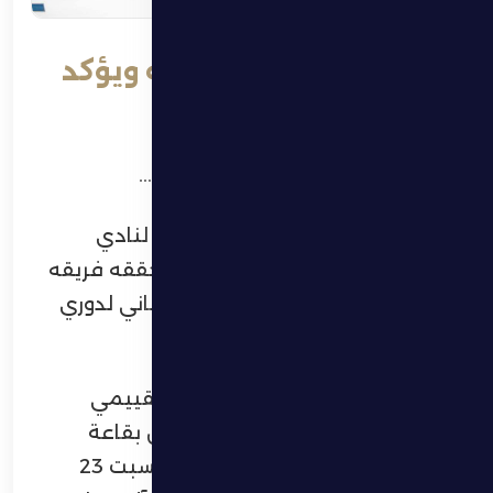
بتروفيتش يبدي سعادته ويؤكد
أهمية نقاط المباراة
خلال مؤتمره الصحفي بعد المباراة…
أبدى زيليكو بتروفيتش المديرالفني لنادي
الظفرة سعادته بالفوز الكبير الذي حققه فريقه
على ضيفه الوصل ضمن الجولة الثاني لدوري
ادنوك للمحترفين.
جاء ذلك خلال المؤتمر الصحفي التقييمي
للمباراة والذي عقده مدربا الفريقين بقاعة
المؤتمرات الصحفية مساء أمس السبت 23