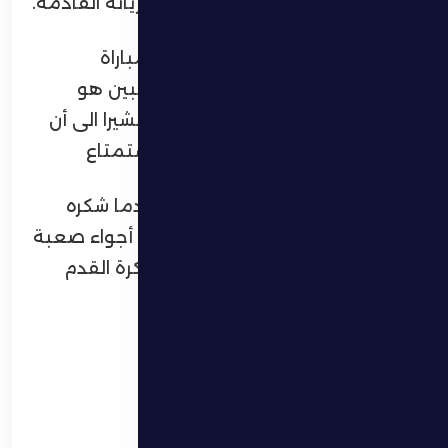
لنادي الوصل ومدربه الفوز في مبارياته القادمة.
وأكمل زيلكو أن عليه الاستعداد للمباراة
القادمة، والمهم بالنسبة لي ولللاعبين هو
تقديم كل ما لديهم وهذا يُسعده مشيرا الى أن
كرة القدم هي الأداء والاجتهاد والاستمتاع
واختتم زيلكو مؤتمره الصحفي مقدما شكره
لللاعبين اللذين قدموا أداءً رائع في أجواء صعبة
للغاية على كلا الفريقين مؤكدا أن كرة القدم
لمن يجتهد أكثر في الملعب.