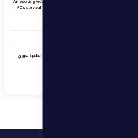
An exciting victory secures Al Dhafra
FC’s survival in the UAE Pro League.
اقرأ المزيد
17 مايو 2026
فوز مثير يؤمن بقاء فارس الظفرة بدوري
المحترفين
اقرأ المزيد