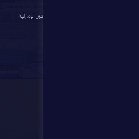
لكرة القدم
الألعاب الرياضية
رابطة المحترفين الإماراتية
الإستثمار
المركز الإعلامي
المتجر
الفعاليات
تواصل معنا
تواصل معنا
28941111 971
info@dfsc.ae
منطقة الظفرة - مدينة زايد