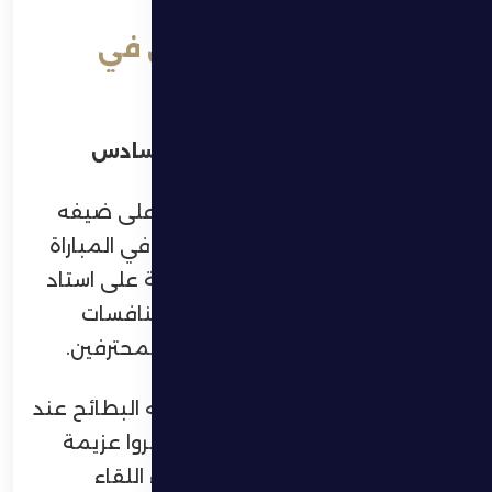
بثلاثية البركاوي والخلوي في
شباك البطائح
فارس الظفرة يقفز إلى المركز السادس
حقق الظفرة فوزاً ثميناً ومستحقاً على ضيفه
البطائح بثلاثة أهداف مقابل هدف، في المباراة
التي جمعتهما مساء اليوم الجمعة على استاد
حمدان بن زايد بمدينة زايد، ضمن منافسات
الجولة الخامسة من دوري أدنوك للمحترفين.
ورغم تأخر الظفرة بهدف مبكر سجله البطائح عند
الدقيقة السادسة، إلا أن لاعبيه أظهروا عزيمة
كبيرة، ونجحوا في العودة إلى أجواء اللقاء