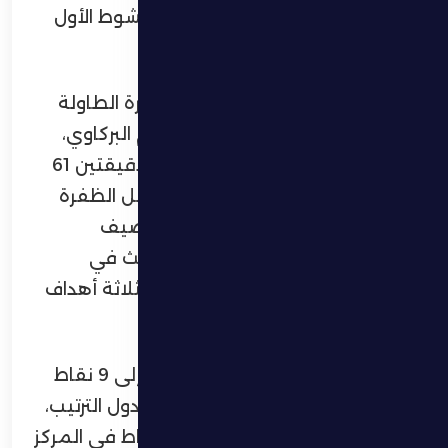
وتهديد مرمى منافسهم، لينتهي الشوط الأول
بتقدم البطائح بهدف دون رد.
في الشوط الثاني، قلب فارس الظفرة الطاولة
بفضل تألق مهاجمه المغربي كريم البركاوي،
الذي سجل هدفين متتاليين في الدقيقتين 61
و63، ليمنح الظفرة الأفضلية. وواصل الظفرة
ضغطه وسط مساندة جماهيره، ليضيف
المغربي محمد الخلوي الهدف الثالث في
الدقيقة 84، مؤكداً انتصار الظفرة بثلاثة أهداف
مقابل هدف.
وبهذه النتيجة، رفع الظفرة رصيده إلى 9 نقاط
تقدم بها إلى المركز السادس في جدول الترتيب،
فيما تجمد رصيد البطائح عند 3 نقاط في المركز