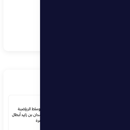
المسار
نادي الظفرة يحتفل
بمرور 25 عام علي
تأسيسه… ويطلق زيه
الجديد بألوان مستوحاه
من طبيعة منطقة
الظفرة
ذات صلة
4 يوليو 2026
ردود أفعال واسعة في الأوساط الرياضية
والمجتمعية لإستقبال حمدان بن زايد أبطال
الجوجيتسو بمنطقة الظفرة
اقرأ المزيد