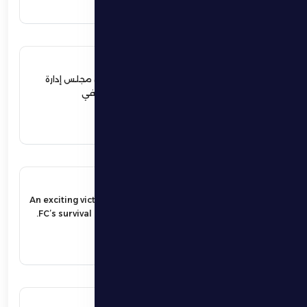
12 يونيو 2026
نهيان بن زايد يعيد تشكيل مجلس إدارة
نادي الظفرة الرياضي الثقافي
اقرأ المزيد
17 مايو 2026
An exciting victory secures Al Dhafra
FC’s survival in the UAE Pro League.
اقرأ المزيد
17 مايو 2026