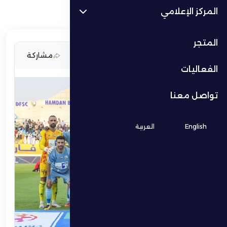
المركز الإعلامي
المتجر
22 سبتمبر 2025
مشاركة
الفعاليات
تواصل معنا
English
العربية