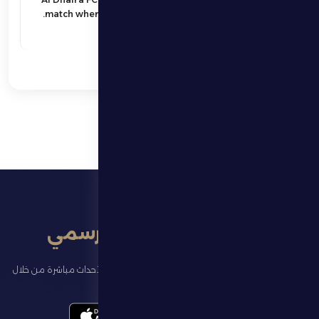
match where only victory matters.
اقرأ المزيد
تطبيق النادي الرسمي
تابع آخر الأخبار عن ناديك، واحجز تذاكر المباريات، وشاهد أبرز الأحداث مباشرة من خلال
تطبيقنا الرسمي