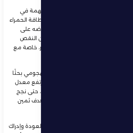
وشهدت الدقيقة 34 نقطة تحول مهمة في
اللقاء، بعدما أشهر حكم المباراة البطاقة الحمراء
في وجه لاعب الوحدة فاغنر إثر اعتراضه على
قرارات التحكيم، ليستفيد الظفرة من النقص
العددي ويفرض سيطرته بصورة أكبر، خاصة مع
انطلاقة الشوط الثاني.
وكثف فارس الظفرة من ضغطه الهجومي بحثًا
عن هدف البقاء، ومع مرور الوقت ارتفع معدل
الاستحواذ والسيطرة لصالح الظفرة، حتى نجح
البركاوي في ترجمة الأفضلية إلى هدف ثمين
منح فريقه الأفضلية والنجاة.
وفي الدقائق الأخيرة، حاول الوحدة العودة وإدراك