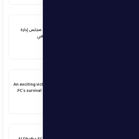
12 يونيو 2026
نهيان بن زايد يعيد تشكيل مجلس إدارة
نادي الظفرة الرياضي الثقافي
اقرأ المزيد
17 مايو 2026
An exciting victory secures Al Dhafra
FC’s survival in the UAE Pro League.
اقرأ المزيد
16 مايو 2026
Al Dhafra FC host Al Wahda FC in a