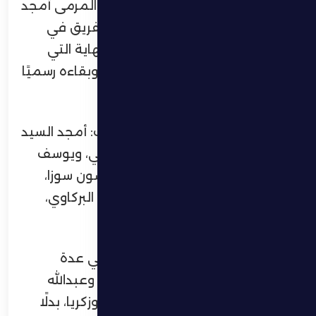
التعادل، إلا أن دفاع الظفرة وحارس المرمى أمجد
السيد تألقوا بصورة لافتة، لينجح الفريق في
الحفاظ على تقدمه حتى صافرة النهاية التي
أعلنت انتصار الظفرة بهدف دون رد وبقاءه رسميًا
في دوري أدنوك للمحترفين.
وبدأ الظفرة المباراة بتشكيلة ضمت: أمجد السيد
في حراسة المرمى، وإيزيكيل، والكربي، ويوسف
المرزوقي، وليونارد، وسيرافيم، وجبسون سوزا،
وروستاند جو، وإبراهيم بايش، وكريم البركاوي،
ومحمد الخلوي.
وفي الشوط الثاني أجرى الجهاز الفني عدة
تبديلات بدخول كل من مارسيلينيو، وعبدالله
إدريس، ومحسن الربجة، والسوسي، وزكريا، بدلًا