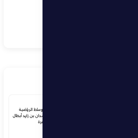
في مباراة شعارها الفوز
فقط
نهيان بن زايد يعيد
تشكيل مجلس إدارة
نادي الظفرة الرياضي
الثقافي
ذات صلة
4 يوليو 2026
ردود أفعال واسعة في الأوساط الرياضية
والمجتمعية لإستقبال حمدان بن زايد أبطال
الجوجيتسو بمنطقة الظفرة
اقرأ المزيد