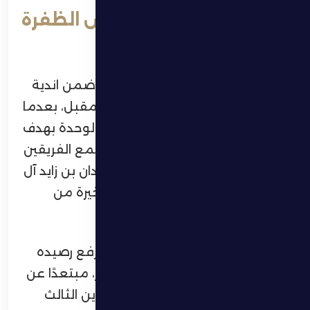
فوز مثير يؤمن بقاء فارس الظفرة
بدوري المحترفين
نجح فارس الظفرة في تأمين بقائه ضمن اندية
دوري أدنوك للمحترفين للموسم المقبل، بعدما
حقق فوزًا ثمينًا ومثيرًا على ضيفه الوحدة بهدف
دون مقابل، من خلال اللقاء الذي جمع الفريقين
مساء أمس السيت على استاد حمدان بن زايد آل
نهيان بمدينة زايد، ضمن الجولة الأخيرة من
المسابقة.
وحسم الظفرة مصيره بيده، بعدما رفع رصيده
إلى 22 نقطة في المركز الثاني عشر، مبتعدًا عن
البطائح ودبا الفجيرة صاحبي المركزين الثالث