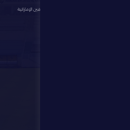
الألعاب الرياضية
رابطة المحترفين الإماراتية
الإستثمار
المركز الإعلامي
المتجر
الفعاليات
تواصل معنا
تواصل معنا
28941111 971
info@dfsc.ae
منطقة الظفرة - مدينة زايد