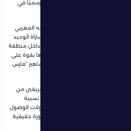
عشر والرابع عشر، ليؤكد استمراريته رسميًا في
دوري المحترفين.
ويدين الظفرة بهذا الانتصار إلى نجمه المغربي
كريم البركاوي، الذي سجل هدف المباراة الوحيد
في الدقيقة 81، بعدما استلم الكرة داخل منطقة
الجزاء، ودار بها ببراعة قبل أن يسددها بقوة على
يسار حارس الوحدة، مطلقًا فرحة جماهير “فارس
الظفرة”.
وجاءت بداية المباراة متوازنة بين الفريقين من
حيث الأداء والاستحواذ، مع أفضلية نسبية
للظفرة في الرغبة الهجومية ومحاولات الوصول
إلى مرمى الوحدة، دون تشكيل خطورة حقيقية
خلال الشوط الأول.