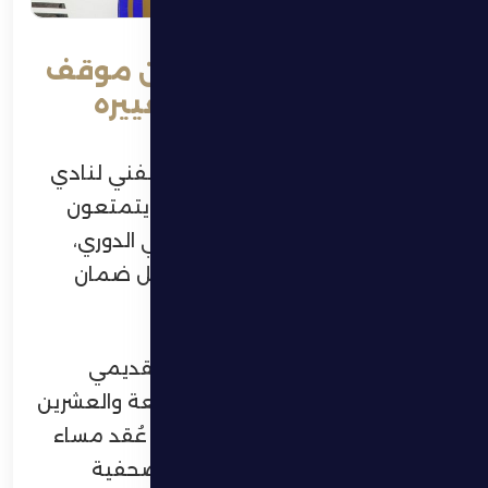
هوفارت: اللاعبون يدركون موقف
الفريق ويعملون على تغييره
أشاد الكرواتي ألين هوفارت، المدير الفني لنادي
الظفرة، بلاعبي فريقه، مؤكداً أنهم يتمتعون
بوعي كبير تجاه موقفهم الحالي في الدوري،
ويعملون بجدية على تغييره من أجل ضمان
البقاء في دوري أدنوك للمحترفين.
جاء ذلك خلال المؤتمر الصحفي التقديمي
لمباراة بني ياس، ضمن الجولة الرابعة والعشرين
من دوري أدنوك للمحترفين، والذي عُقد مساء
اليوم الأحد في قاعة المؤتمرات الصحفية