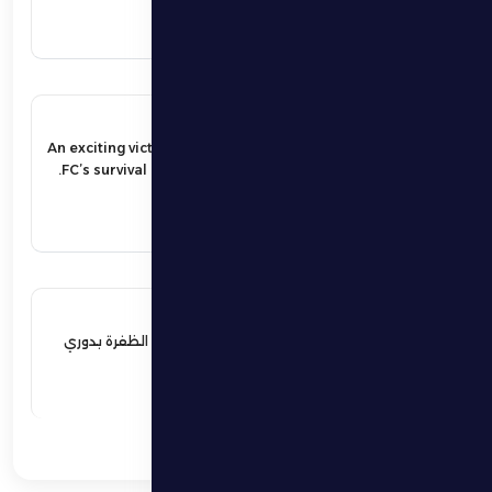
اقرأ المزيد
17 مايو 2026
An exciting victory secures Al Dhafra
FC’s survival in the UAE Pro League.
اقرأ المزيد
17 مايو 2026
فوز مثير يؤمن بقاء فارس الظفرة بدوري
المحترفين
اقرأ المزيد