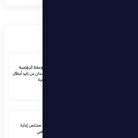
ذات صلة
4 يوليو 2026
ردود أفعال واسعة في الأوساط الرياضية
والمجتمعية لإستقبال حمدان بن زايد أبطال
الجوجيتسو بمنطقة الظفرة
اقرأ المزيد
12 يونيو 2026
نهيان بن زايد يعيد تشكيل مجلس إدارة
نادي الظفرة الرياضي الثقافي