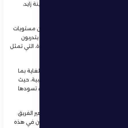
باستاد حمدان بن زايد آل نهيان بمدينة زايد،
بحضور لاعب الفريق روستاند جو.
وأوضح هوفارت أن اللاعبين يقدمون مستويات
جيدة في التدريبات، مشيراً إلى أنهم يتدربون
بجدية عالية لإدراكهم أهمية المباراة، التي تمثل
محطة مفصلية في مشوار الفريق.
وأضاف المدرب الكرواتي أنه سعيد للغاية بما
يقدمه اللاعبون في الحصص التدريبية، حيث
يبذلون أقصى ما لديهم وسط أجواء تسودها
الروح الإيجابية.
واختتم هوفارت حديثه بدعوة جماهير الفريق
للحضور إلى أبوظبي ومؤازرة اللاعبين في هذه