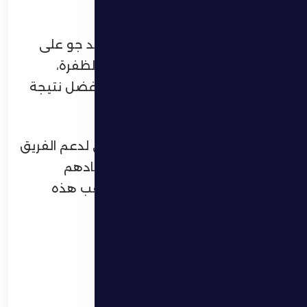
المواجهة المهمة.
من جانبه، شدد لاعب الفريق روستاند جو على
أهمية مباراة بني ياس في مسيرة الظفرة،
مؤكداً حرص اللاعبين على تحقيق أفضل نتيجة
ممكنة.
كما جدد جو دعوته لجماهير النادي لدعم الفريق
ومساندته، معرباً عن أمله في إسعادهم
والاحتفال معهم بنتيجة إيجابية عقب هذه
المواجهة المهمة.