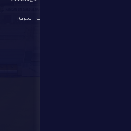
لكرة القدم
الألعاب الرياضية
رابطة المحترفين الإماراتية
الإستثمار
المركز الإعلامي
المتجر
الفعاليات
تواصل معنا
تواصل معنا
28941111 971
info@dfsc.ae
منطقة الظفرة - مدينة زايد