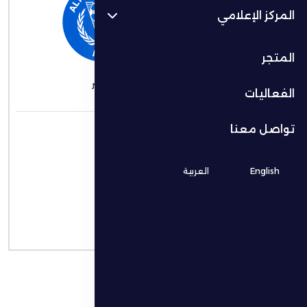
المركز الإعلامي
VS
المتجر
الظفرة
النصر
الفعاليات
التاريخ
تواصل معنا
22/11/2025
الوقت
English
العربية
12:00 ص
المكان
استاد حمدان بن زايد
نوع البطولة
دوري المحترفين تحت 23 عام