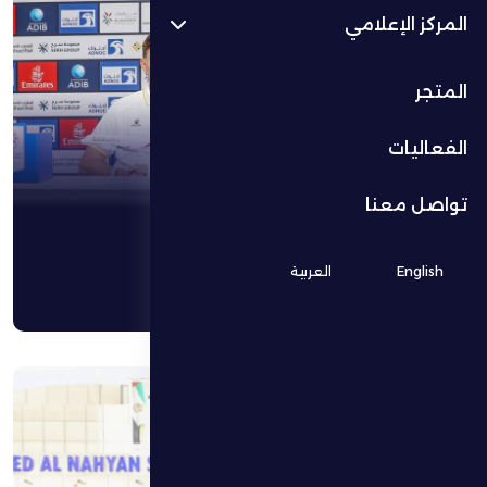
اقرأ المزيد
المركز الإعلامي
المتجر
الفعاليات
تواصل معنا
English
العربية
24 أبريل 2026
الظفرة يخسر أمام عجمان بهدف نظيف
اقرأ المزيد