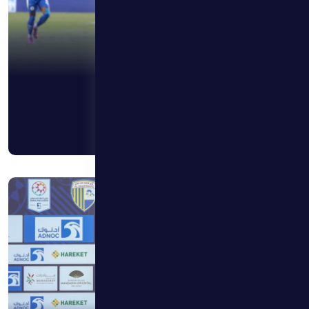
9 أبريل 2026
هوفارت:متفائل…ولدي حماس كبير لخوض التحدي
اقرأ المزيد